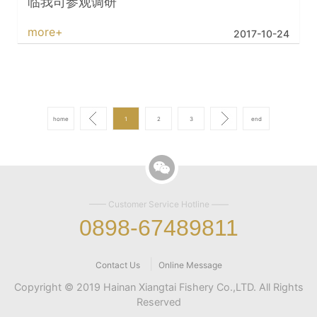
临我司参观调研
more+
2017-10-24
home
1
2
3
end
—— Customer Service Hotline ——
0898-67489811
|
Contact Us
Online Message
Copyright © 2019 Hainan Xiangtai Fishery Co.,LTD. All Rights
Reserved