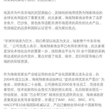
埃及作为中东非地区的贸易核心，其独特的地理优势为翔泰渔业的
全球化布局提供了重要支撑。此次参展，海南翔泰渔业带来了冻罗
非鱼片、巴沙鱼、面包鱼等适配非洲市场需求的高性价比水产品，
凭借稳定的品质和国际认证背书，成为展位焦点。
“非洲市场潜力巨大，我们希望以埃及为支点，辐射整个中东非地
区。” 公司负责人表示，海南翔泰渔业早已布局非洲市场，此次参展
是深化本地化合作的重要一步，借助展会平台与 20 余个国家的采购
商达成初步合作意向，重点对接了埃及、南非、尼日利亚等核心市
场的供应链资源。
作为海南首家全产业链运营的农业产业化国家重点龙头企业，自
2004年成立以来，海南翔泰渔业始终以 “提供全球优质水产蛋白” 为
使命，深耕渔业二十余载。公司拥有近2000名专业员工，凭借在质
量管控、技术创新和社会责任方面的突出表现，先后斩获全国五一
劳动奖状、全国 “万企帮万村” 精准扶贫先进民营企业、海南省政府
质量奖提名奖等多项荣誉，并通过了
BAP
、ASC、BRC、IFS、
HACCP等10余项国际权威认证，产品已畅销全球40多个国家和地
区，用实力诠释 “中国水产标杆” 的责任与担当。